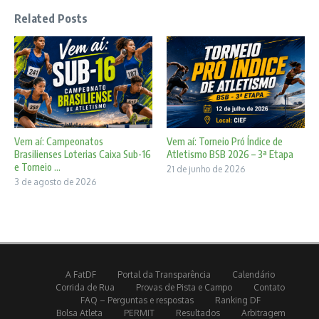
Related Posts
Vem aí: Campeonatos
Vem aí: Torneio Pró Índice de
Brasilienses Loterias Caixa Sub-16
Atletismo BSB 2026 – 3ª Etapa
e Torneio ...
21 de junho de 2026
3 de agosto de 2026
A FatDF
Portal da Transparência
Calendário
Corrida de Rua
Provas de Pista e Campo
Contato
FAQ – Perguntas e respostas
Ranking DF
Bolsa Atleta
PERMIT
Resultados
Arbitragem