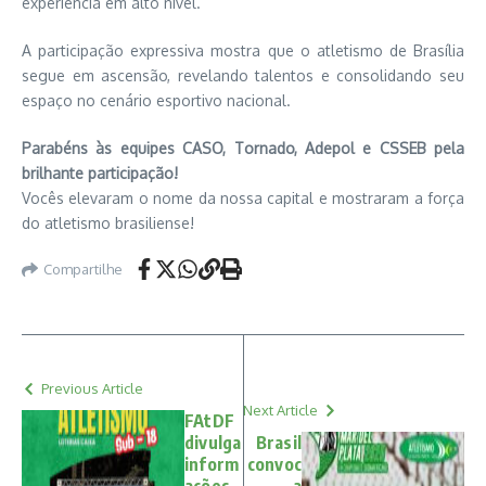
experiência em alto nível.
A participação expressiva mostra que o atletismo de Brasília
segue em ascensão, revelando talentos e consolidando seu
espaço no cenário esportivo nacional.
Parabéns às equipes CASO, Tornado, Adepol e CSSEB pela
brilhante participação!
Vocês elevaram o nome da nossa capital e mostraram a força
do atletismo brasiliense!
Compartilhe
Previous Article
Next Article
FAtDF
divulga
Brasil
inform
convoc