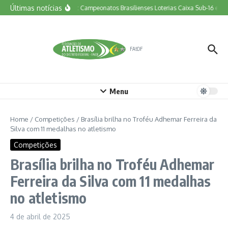
Ir para o conteúdo
Últimas notícias
Vem aí: Campeonatos Brasilienses Loterias Caixa Sub-16 e Tor
FAtDF
Menu
Home
/
Competições
/
Brasília brilha no Troféu Adhemar Ferreira da
Silva com 11 medalhas no atletismo
Competições
Brasília brilha no Troféu Adhemar
Ferreira da Silva com 11 medalhas
no atletismo
4 de abril de 2025