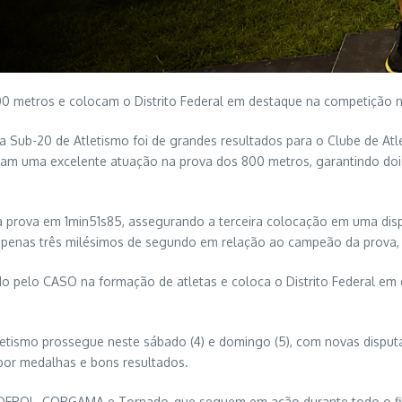
0 metros e colocam o Distrito Federal em destaque na competição n
xa Sub-20 de Atletismo foi de grandes resultados para o Clube de Atl
zaram uma excelente atuação na prova dos 800 metros, garantindo do
prova em 1min51s85, assegurando a terceira colocação em uma disputa
enas três milésimos de segundo em relação ao campeão da prova, de
o pelo CASO na formação de atletas e coloca o Distrito Federal em 
etismo prossegue neste sábado (4) e domingo (5), com novas disputas
 por medalhas e bons resultados.
ADEPOL, CORGAMA e Tornado, que seguem em ação durante todo o f