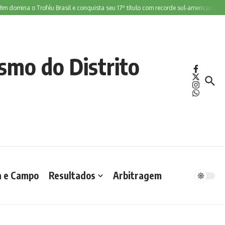
ina o Troféu Brasil e conquista seu 17º título com recorde sul-americano
Gabi M
smo do Distrito
a e Campo
Resultados
Arbitragem