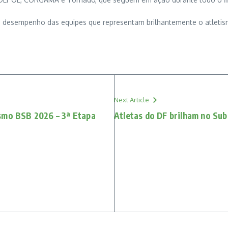
o desempenho das equipes que representam brilhantemente o atletis
Next Article
ismo BSB 2026 – 3ª Etapa
Atletas do DF brilham no Su