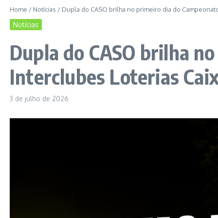
Home
/
Notícias
/
Dupla do CASO brilha no primeiro dia do Campeonato 
Notícias
Dupla do CASO brilha no
Interclubes Loterias Cai
3 de julho de 2026