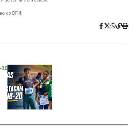
mo do DF!!!
b-20