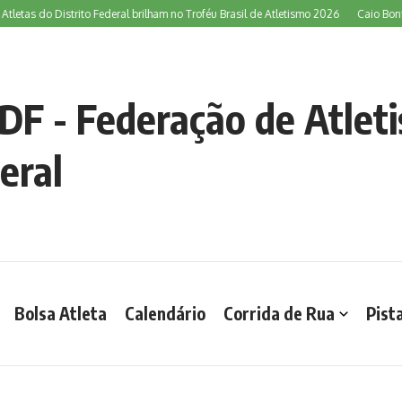
s do Distrito Federal brilham no Troféu Brasil de Atletismo 2026
Caio Bonfim dom
DF - Federação de Atleti
eral
Bolsa Atleta
Calendário
Corrida de Rua
Pist