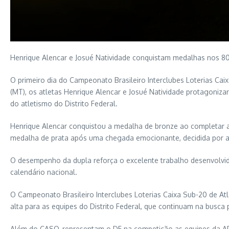
Henrique Alencar e Josué Natividade conquistam medalhas nos 80
O primeiro dia do Campeonato Brasileiro Interclubes Loterias Cai
(MT), os atletas Henrique Alencar e Josué Natividade protagoni
do atletismo do Distrito Federal.
Henrique Alencar conquistou a medalha de bronze ao completar a 
medalha de prata após uma chegada emocionante, decidida por ap
O desempenho da dupla reforça o excelente trabalho desenvolvid
calendário nacional.
O Campeonato Brasileiro Interclubes Loterias Caixa Sub-20 de Atl
alta para as equipes do Distrito Federal, que continuam na busca
Além do CASO, representam o DF na competição as equipes da 