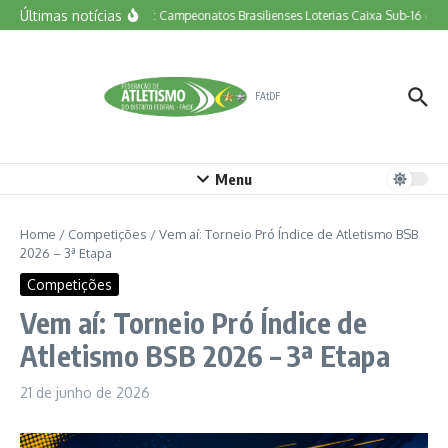
Ir para o conteúdo
Últimas notícias
Vem aí: Campeonatos Brasilienses Loterias Caixa Sub-16 e To
FAtDF
Menu
Home
/
Competições
/
Vem aí: Torneio Pró Índice de Atletismo BSB
2026 – 3ª Etapa
Competições
Vem aí: Torneio Pró Índice de
Atletismo BSB 2026 – 3ª Etapa
21 de junho de 2026