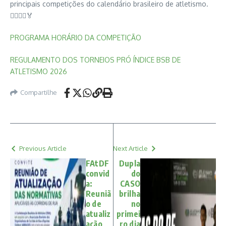
principais competições do calendário brasileiro de atletismo.
🏃‍♂️🏃‍♀️🏅
PROGRAMA HORÁRIO DA COMPETIÇÃO
REGULAMENTO DOS TORNEIOS PRÓ ÍNDICE BSB DE
ATLETISMO 2026
Compartilhe
Previous Article
Next Article
FAtDF
Dupla
convid
do
a:
CASO
Reuniã
brilha
o de
no
atualiz
primei
ação
ro dia