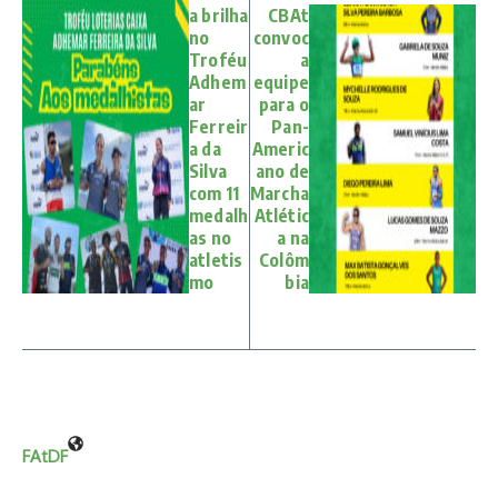
a brilha
CBAt
no
convoc
Troféu
a
Adhem
equipe
ar
para o
Ferreir
Pan-
a da
Americ
Silva
ano de
com 11
Marcha
medalh
Atlétic
as no
a na
atletis
Colôm
mo
bia
FAtDF