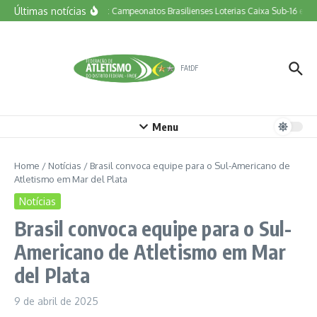
Ir para o conteúdo
Últimas notícias
Vem aí: Campeonatos Brasilienses Loterias Caixa Sub-16 e Tor
FAtDF
Menu
Home
/
Notícias
/
Brasil convoca equipe para o Sul-Americano de
Atletismo em Mar del Plata
Notícias
Brasil convoca equipe para o Sul-
Americano de Atletismo em Mar
del Plata
9 de abril de 2025