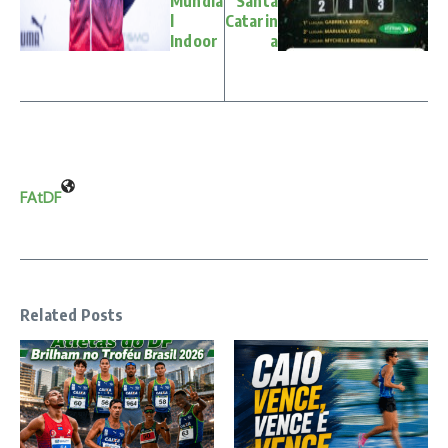
Mundia
Santa
l
Catarin
Indoor
a
FAtDF
Related Posts