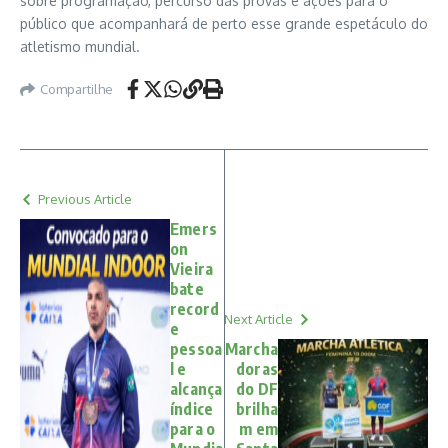
sobre programação, percurso das provas e ações para o
público que acompanhará de perto esse grande espetáculo do
atletismo mundial.
Compartilhe
Previous Article
Emers
on
Vieira
bate
record
Next Article
e
pessoa
Marcha
l e
doras
alcança
do DF
índice
brilha
para o
m em