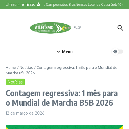
Ir para o conteúdo
Últimas notícias
Vem aí: Campeonatos Brasilienses Loterias Caixa Sub-16 e To
FAtDF
Menu
Home
/
Notícias
/
Contagem regressiva: 1 mês para o Mundial de
Marcha BSB 2026
Notícias
Contagem regressiva: 1 mês para
o Mundial de Marcha BSB 2026
12 de março de 2026