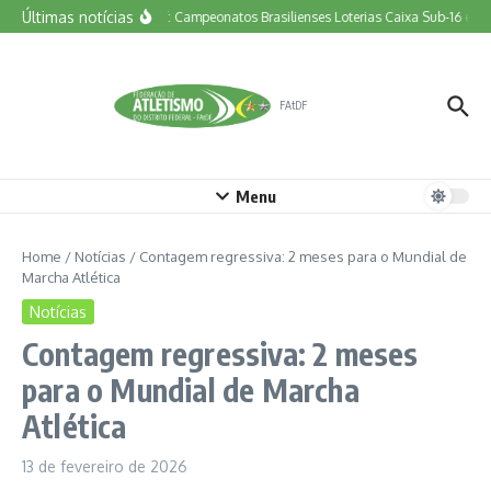
Ir para o conteúdo
Últimas notícias
Vem aí: Campeonatos Brasilienses Loterias Caixa Sub-16 e To
FAtDF
Menu
Home
/
Notícias
/
Contagem regressiva: 2 meses para o Mundial de
Marcha Atlética
Notícias
Contagem regressiva: 2 meses
para o Mundial de Marcha
Atlética
13 de fevereiro de 2026