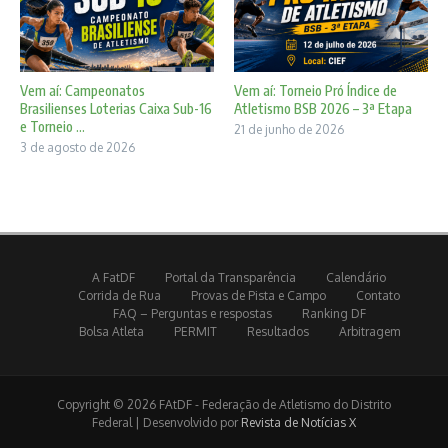
Vem aí: Campeonatos
Vem aí: Torneio Pró Índice de
Brasilienses Loterias Caixa Sub-16
Atletismo BSB 2026 – 3ª Etapa
e Torneio ...
21 de junho de 2026
3 de agosto de 2026
A FatDF
Portal da Transparência
Calendário
Corrida de Rua
Provas de Pista e Campo
Contato
FAQ – Perguntas e respostas
Ranking DF
Bolsa Atleta
PERMIT
Resultados
Arbitragem
Copyright © 2026 FAtDF - Federação de Atletismo do Distrito
Federal | Desenvolvido por
Revista de Notícias X