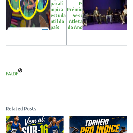
paralí
1º
mpica
Prêmio
estuda
Sesc
ntil do
Atleta
país
do Ano
FAtDF
Related Posts