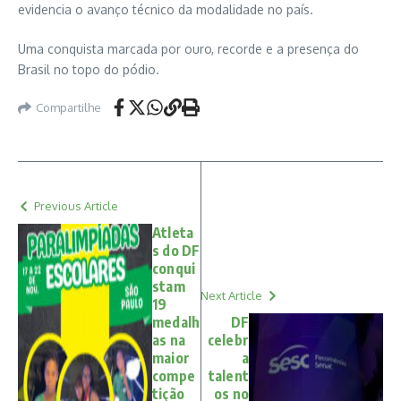
evidencia o avanço técnico da modalidade no país.
Uma conquista marcada por ouro, recorde e a presença do
Brasil no topo do pódio.
Compartilhe
Previous Article
Atleta
s do DF
conqui
stam
Next Article
19
medalh
DF
as na
celebr
maior
a
compe
talent
tição
os no