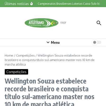
Ir para o conteúdo
Últimas notícias
Vem aí: Campeonatos Brasilienses Loterias Caixa Sub-16 e To
FAtDF
Menu
Home
/
Competições
/
Wellington Souza estabelece recorde
brasileiro e conquista título sul-americano master nos 10 km de
marcha atlética
Competições
Wellington Souza estabelece
recorde brasileiro e conquista
título sul-americano master nos
10 km de marcha atlética