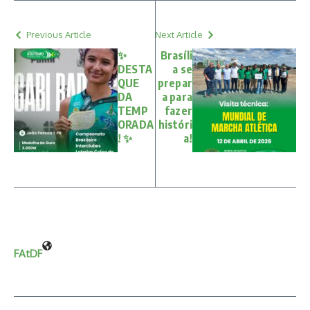
Previous Article
Next Article
✨
Brasíli
DESTA
a se
QUE
prepar
DA
a para
TEMP
fazer
ORADA
históri
! ✨
a!
FAtDF