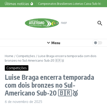
Ir para o conteúdo
Últimas notícias
Vem aí: Campeonatos Brasilienses Loterias Caixa Sub-16 e To
FAtDF
Menu
Home
/
Competições
/
Luise Braga encerra temporada com dois
bronzes no Sul-Americano Sub-20 🇧🇷🥉
Competições
Luise Braga encerra temporada
com dois bronzes no Sul-
Americano Sub-20 🇧🇷🥉
6 de novembro de 2025