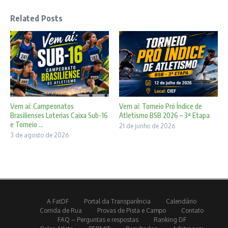
Related Posts
Vem aí: Campeonatos
Vem aí: Torneio Pró Índice de
Brasilienses Loterias Caixa Sub-16
Atletismo BSB 2026 – 3ª Etapa
e Torneio ...
21 de junho de 2026
3 de agosto de 2026
A FatDF
Portal da Transparência
Calendário
Corrida de Rua
Provas de Pista e Campo
Contato
FAQ – Perguntas e respostas
Ranking DF